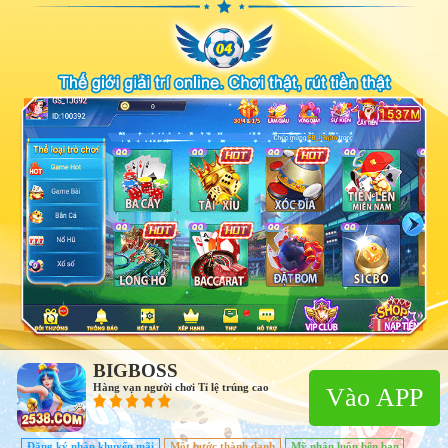
BIGBOSS
Hàng vạn người chơi Tỉ lệ trúng cao
Vào APP
Đăng ký nhận khuyến mãi
Một bước thành danh
Mỹ nhân luôn bên bạn